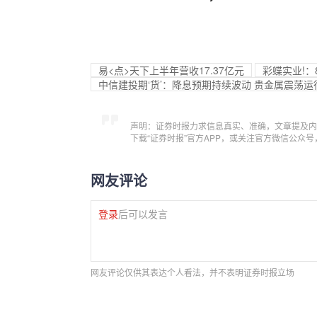
易<点>天下上半年营收17.37亿元
彩蝶实业!：
中信建投期‘货’：降息预期持续波动 贵金属震荡运
声明：证券时报力求信息真实、准确，文章提及内
下载“证券时报”官方APP，或关注官方微信公众
网友评论
登录
后可以发言
网友评论仅供其表达个人看法，并不表明证券时报立场