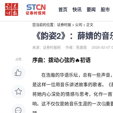
首页
快讯
要闻
股市
您当前的位置：
证券时报
>
公司
>
正文
《韵姿2》：薛婧的音
来源：证券时报网
作者：陈嘉倩
2026-02-07 
序曲：拨动心弦的🔥初语
点赞
在浩瀚的华语乐坛，总有一些声音
是这样一位用音乐讲述故事的歌者。《
将她内心深处的情感与思考，化作一首
响。这不仅仅是她音乐生涯的一次🤔重