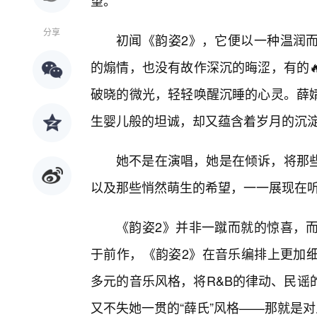
望。
分享
初闻《韵姿2》，它便以一种温润
的煽情，也没有故作深沉的晦涩，有的
破晓的微光，轻轻唤醒沉睡的心灵。薛
生婴儿般的坦诚，却又蕴含着岁月的沉
她不是在演唱，她是在倾诉，将那些
以及那些悄然萌生的希望，一一展现在
《韵姿2》并非一蹴而就的惊喜，
于前作，《韵姿2》在音乐编排上更加
多元的音乐风格，将R&B的律动、民谣
又不失她一贯的“薛氏”风格——那就是